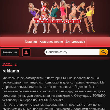
Главная
Классное порно
Для девушек
Регистрация
Войти
Трахен
» reklama
reklama
Уважаемые рекламодатели и партнеры! Мы не зарабатываем на
кликандерах , попандерах, подписках и других черных методах. Мы
дорожим своими клиентам, а также позициям в Яндексе. Мы не
позволяем устанавливать на сайт скрипт и другие механизмы, даже
если они нужны для отслеживания статистики. Обсуждаем ТОЛЬКО
установку баннеров по ПРЯМОЙ ссылке.
Не тратьте время, стараясь подсластить и предложить нам цены
выше чем обычные, нас не купишь бонусами и сладкими пряниками.